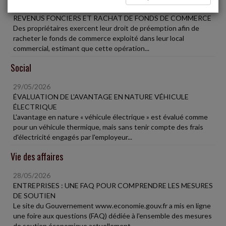
29/05/2026
REVENUS FONCIERS ET RACHAT DE FONDS DE COMMERCE
Des propriétaires exercent leur droit de préemption afin de
racheter le fonds de commerce exploité dans leur local
commercial, estimant que cette opération...
Social
29/05/2026
ÉVALUATION DE L'AVANTAGE EN NATURE VÉHICULE
ÉLECTRIQUE
L'avantage en nature « véhicule électrique » est évalué comme
pour un véhicule thermique, mais sans tenir compte des frais
d'électricité engagés par l'employeur...
Vie des affaires
28/05/2026
ENTREPRISES : UNE FAQ POUR COMPRENDRE LES MESURES
DE SOUTIEN
Le site du Gouvernement www.economie.gouv.fr a mis en ligne
une foire aux questions (FAQ) dédiée à l'ensemble des mesures
de soutien économique actuellement...