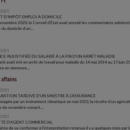
TPE
/2021
T D'IMPÔT EMPLOI À DOMICILE
novembre 2020, le Conseil d'État avait annulé les commentaires administ
du domicile d'un...
/2021
CE INJUSTIFIÉE DU SALARIÉ À LA FIN D'UN ARRÊT MALADIE
rié avait été en arrêt de travail pour maladie du 14 mai 2014 au 17 juin 2
se en demeure...
 affaires
/2021
RATION TARDIVE D'UN SINISTRE À L'ASSURANCE
agée par un événement climatique en mai 2013, la récolte d'un agriculteu
s de novembre suivant....
/2021
ITÉ D'AGENT COMMERCIAL
inte de se conformer à l'interprétation retenue il y a quelques mois par 