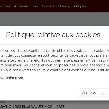
onnées
Adresses utiles
Contact
Nos communiqués
Politique relative aux cookies
ous les sites de confiance, ce site utilise des cookies. Les cookies 
tent de vous connecter en tout sécurité, de sauvegarder vos préfére
s
, newsletter, recherche, etc.). Ils nous permettent également de mieux 
tre pour mieux vous servir et vous proposer des services adaptés à v
s. Vous conserverez toujours le contrôle des cookies que nous utiliso
 des dernières dépêches
vos préférences
TPE
Acceptez et cont
/2021
RATION DES PLUS-VALUES MOBILIÈRES