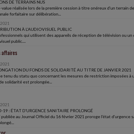
ONS DE TERRAINS NUS
s-value réalisée lors de la première cession à titre onéreux d'un terrain
le forfaitaire sur délibération...
/2021
IBUTION À L'AUDIOVISUEL PUBLIC
fessionnels qui utilisent des appareils de réception de télévision ou un d
visuel public....
 affaires
/2021
NGATION DU FONDS DE SOLIDARITÉ AU TITRE DE JANVIER 2021
 tenu du statu quo concernant les mesures de restriction imposées à un
e solidarité est prolongée...
/2021
-19 : ÉTAT D'URGENCE SANITAIRE PROLONGÉ
 publiée au Journal Officiel du 16 février 2021 proroge l'état d'urgence san
longé...