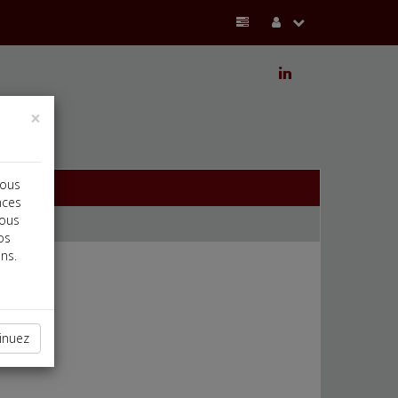
j
×
vous
nces
vous
os
ns.
inuez