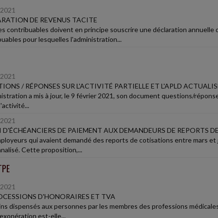
/2021
RATION DE REVENUS TACITE
es contribuables doivent en principe souscrire une déclaration annuelle
uables pour lesquelles l'administration...
/2021
IONS / RÉPONSES SUR L'ACTIVITÉ PARTIELLE ET L'APLD ACTUALIS
istration a mis à jour, le 9 février 2021, son document questions/réponses
'activité...
/2021
 D'ÉCHÉANCIERS DE PAIEMENT AUX DEMANDEURS DE REPORTS D
ployeurs qui avaient demandé des reports de cotisations entre mars et 
alisé. Cette proposition,...
TPE
/2021
CESSIONS D'HONORAIRES ET TVA
ins dispensés aux personnes par les membres des professions médicales
exonération est-elle...