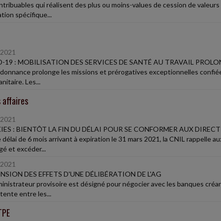
ntribuables qui réalisent des plus ou moins-values de cession de valeurs 
tion spécifique...
/2021
-19 : MOBILISATION DES SERVICES DE SANTÉ AU TRAVAIL PROL
donnance prolonge les missions et prérogatives exceptionnelles confiées 
anitaire. Les...
 affaires
/2021
ES : BIENTÔT LA FIN DU DÉLAI POUR SE CONFORMER AUX DIRECTI
 délai de 6 mois arrivant à expiration le 31 mars 2021, la CNIL rappelle a
gé et excéder...
/2021
NSION DES EFFETS D'UNE DÉLIBÉRATION DE L'AG
inistrateur provisoire est désigné pour négocier avec les banques créan
ente entre les...
TPE