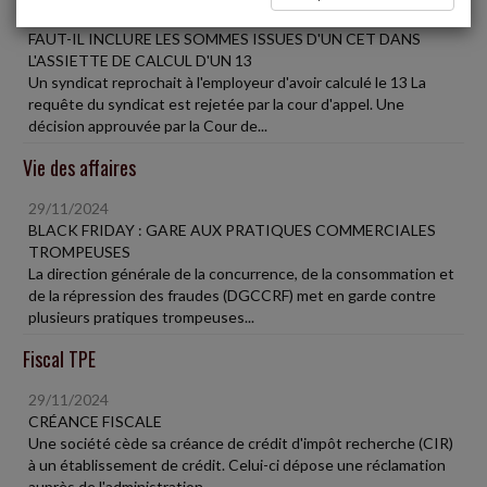
29/11/2024
FAUT-IL INCLURE LES SOMMES ISSUES D'UN CET DANS
L'ASSIETTE DE CALCUL D'UN 13
Un syndicat reprochait à l'employeur d'avoir calculé le 13 La
requête du syndicat est rejetée par la cour d'appel. Une
décision approuvée par la Cour de...
Vie des affaires
29/11/2024
BLACK FRIDAY : GARE AUX PRATIQUES COMMERCIALES
TROMPEUSES
La direction générale de la concurrence, de la consommation et
de la répression des fraudes (DGCCRF) met en garde contre
plusieurs pratiques trompeuses...
Fiscal TPE
29/11/2024
CRÉANCE FISCALE
Une société cède sa créance de crédit d'impôt recherche (CIR)
à un établissement de crédit. Celui-ci dépose une réclamation
auprès de l'administration...