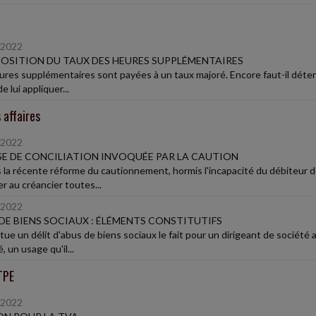
/2022
SITION DU TAUX DES HEURES SUPPLÉMENTAIRES
ures supplémentaires sont payées à un taux majoré. Encore faut-il déter
e lui appliquer...
 affaires
/2022
E DE CONCILIATION INVOQUÉE PAR LA CAUTION
 la récente réforme du cautionnement, hormis l'incapacité du débiteur do
r au créancier toutes...
/2022
DE BIENS SOCIAUX : ÉLÉMENTS CONSTITUTIFS
tue un délit d'abus de biens sociaux le fait pour un dirigeant de société 
, un usage qu'il...
TPE
/2022