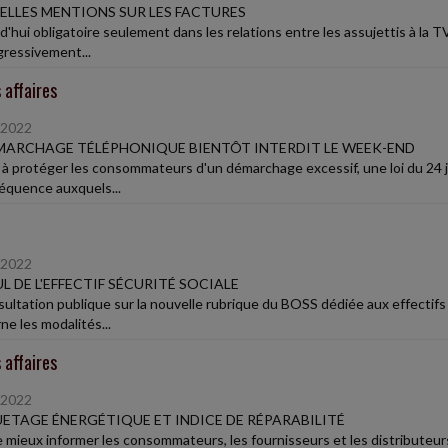
LLES MENTIONS SUR LES FACTURES
'hui obligatoire seulement dans les relations entre les assujettis à la TV
gressivement...
 affaires
/2022
MARCHAGE TÉLÉPHONIQUE BIENTÔT INTERDIT LE WEEK-END
 à protéger les consommateurs d'un démarchage excessif, une loi du 24 jui
réquence auxquels...
/2022
L DE L'EFFECTIF SÉCURITÉ SOCIALE
ultation publique sur la nouvelle rubrique du BOSS dédiée aux effectifs a 
ne les modalités...
 affaires
/2022
ETAGE ÉNERGÉTIQUE ET INDICE DE RÉPARABILITÉ
e mieux informer les consommateurs, les fournisseurs et les distributeu