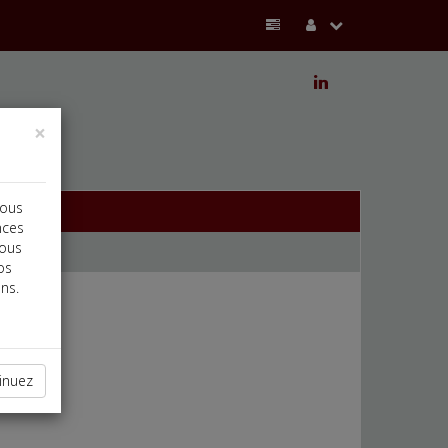
j
×
vous
nces
vous
os
ns.
inuez