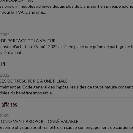
N POUR LA TVA
ssions d'immeubles achevés depuis plus de 5 ans sont en principe exon
r pour la TVA. Dans une...
/2022
 DE PARTAGE DE LA VALEUR
Pouvoir d'achat du 16 août 2022 a mis en place une prime de partage de la
oir d'achat....
TPE
/2022
ES DE TRÉSORERIE À UNE FILIALE
mément au Code général des impôts, les aides de toute nature consenti
ibles du bénéfice imposable...
 affaires
/2022
IONNEMENT PROPORTIONNÉ VALABLE
rsonne physique peut remettre en cause son engagement de caution enve