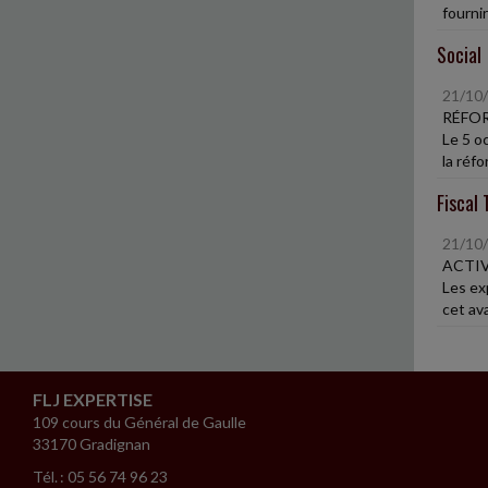
fournir
Social
21/10
RÉFOR
Le 5 o
la réfo
Fiscal 
21/10
ACTIV
Les exp
cet av
FLJ EXPERTISE
109 cours du Général de Gaulle
33170 Gradignan
Tél. : 05 56 74 96 23