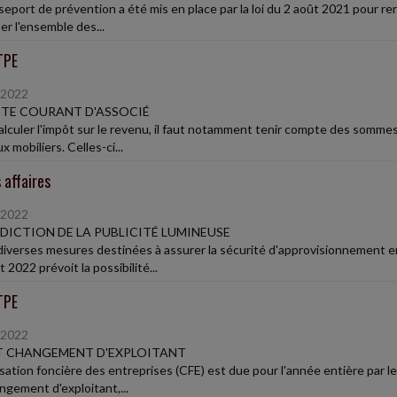
eport de prévention a été mis en place par la loi du 2 août 2021 pour renf
er l'ensemble des...
TPE
/2022
TE COURANT D'ASSOCIÉ
alculer l'impôt sur le revenu, il faut notamment tenir compte des somme
x mobiliers. Celles-ci...
 affaires
/2022
DICTION DE LA PUBLICITÉ LUMINEUSE
diverses mesures destinées à assurer la sécurité d'approvisionnement en é
 2022 prévoit la possibilité...
TPE
/2022
T CHANGEMENT D'EXPLOITANT
sation foncière des entreprises (CFE) est due pour l'année entière par le 
ngement d'exploitant,...