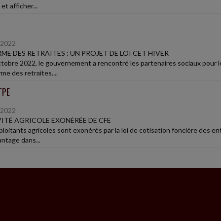
 et afficher...
/2022
ME DES RETRAITES : UN PROJET DE LOI CET HIVER
ctobre 2022, le gouvernement a rencontré les partenaires sociaux pour le
rme des retraites....
TPE
/2022
ITÉ AGRICOLE EXONÉRÉE DE CFE
loitants agricoles sont exonérés par la loi de cotisation foncière des ent
antage dans...