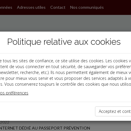
onnées
Adresses utiles
Contact
Nos communiqués
Politique relative aux cookies
ous les sites de confiance, ce site utilise des cookies. Les cookies 
tent de vous connecter en tout sécurité, de sauvegarder vos préfére
s
, newsletter, recherche, etc.). Ils nous permettent également de mieux 
tre pour mieux vous servir et vous proposer des services adaptés à v
s. Vous conserverez toujours le contrôle des cookies que nous utiliso
 des dernières dépêches
vos préférences
Acceptez et cont
/2022
INTERNET DÉDIÉ AU PASSEPORT PRÉVENTION