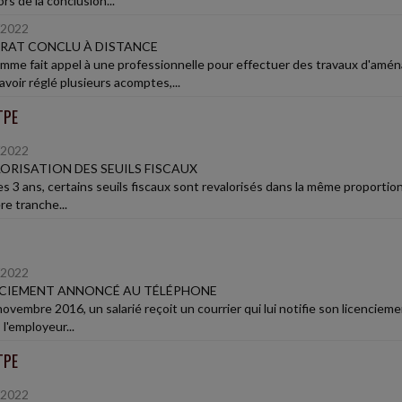
lors de la conclusion...
/2022
RAT CONCLU À DISTANCE
mme fait appel à une professionnelle pour effectuer des travaux d'am
avoir réglé plusieurs acomptes,...
TPE
/2022
ORISATION DES SEUILS FISCAUX
s 3 ans, certains seuils fiscaux sont revalorisés dans la même proportion 
re tranche...
/2022
NCIEMENT ANNONCÉ AU TÉLÉPHONE
ovembre 2016, un salarié reçoit un courrier qui lui notifie son licenciemen
l'employeur...
TPE
/2022