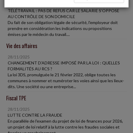
28/11/2025
TÉLÉTRAVAIL : PAS DE REFUS CAR LE SALARIE S'OPPOSE
AU CONTRÔLE DE SON DOMICILE
Du fait de son obligation légale de sécurité, l'employeur doit
prendre en considération les indications ou propositions
émises par le médecin du travail....
Vie des affaires
28/11/2025
CHANGEMENT D'ADRESSE IMPOSÉ PAR LA LOI : QUELLES
FORMALITÉS AU RCS ?
La loi 3DS, promulguée le 21 février 2022, oblige toutes les
communes à nommer et numéroter les voies ainsi que les lieux-
dits. Une société ou une entreprise...
Fiscal TPE
28/11/2025
LUTTE CONTRE LA FRAUDE
En parallèle de l'examen du projet de loi de finances pour 2026,
un projet de loi relatif à la lutte contre les fraudes sociales et
fiscales va prochainement...