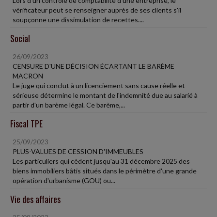
Lors d'un contrôle de comptabilité d'une entreprise, le
vérificateur peut se renseigner auprès de ses clients s'il
soupçonne une dissimulation de recettes....
Social
26/09/2023
CENSURE D'UNE DÉCISION ÉCARTANT LE BARÈME
MACRON
Le juge qui conclut à un licenciement sans cause réelle et
sérieuse détermine le montant de l'indemnité due au salarié à
partir d'un barème légal. Ce barème,...
Fiscal TPE
25/09/2023
PLUS-VALUES DE CESSION D'IMMEUBLES
Les particuliers qui cèdent jusqu'au 31 décembre 2025 des
biens immobiliers bâtis situés dans le périmètre d'une grande
opération d'urbanisme (GOU) ou...
Vie des affaires