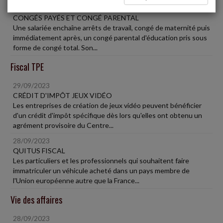
29/09/2023
CONGÉS PAYÉS ET CONGÉ PARENTAL
Une salariée enchaîne arrêts de travail, congé de maternité puis
immédiatement après, un congé parental d'éducation pris sous
forme de congé total. Son...
Fiscal TPE
29/09/2023
CRÉDIT D'IMPÔT JEUX VIDÉO
Les entreprises de création de jeux vidéo peuvent bénéficier
d'un crédit d'impôt spécifique dès lors qu'elles ont obtenu un
agrément provisoire du Centre...
28/09/2023
QUITUS FISCAL
Les particuliers et les professionnels qui souhaitent faire
immatriculer un véhicule acheté dans un pays membre de
l'Union européenne autre que la France...
Vie des affaires
28/09/2023