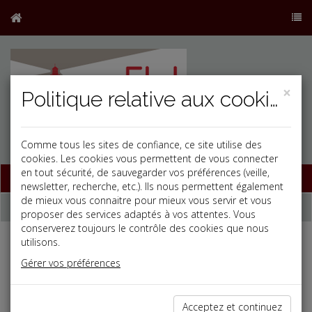
×
Politique relative aux cookies
Comme tous les sites de confiance, ce site utilise des
j
cookies. Les cookies vous permettent de vous connecter
en tout sécurité, de sauvegarder vos préférences (veille,
Base documentaire
newsletter, recherche, etc.). Ils nous permettent également
de mieux vous connaitre pour mieux vous servir et vous
Dépêches
proposer des services adaptés à vos attentes. Vous
conserverez toujours le contrôle des cookies que nous
utilisons.
j
a
b
Gérer vos préférences
Social
Date: 2025-01-22
PRISE D'ACTE DE LA RUPTURE ET RÉSILIATION
Acceptez et continuez