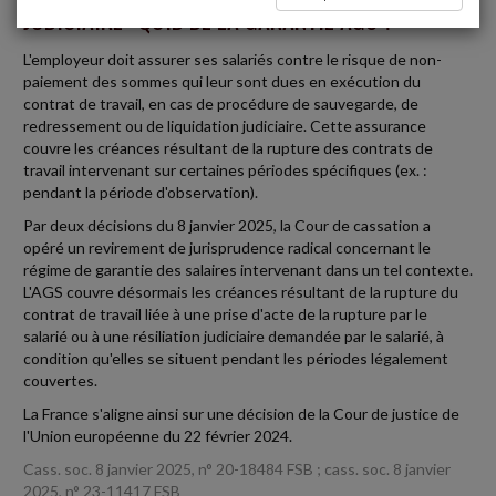
JUDICIAIRE : QUID DE LA GARANTIE AGS ?
L'employeur doit assurer ses salariés contre le risque de non-
paiement des sommes qui leur sont dues en exécution du
contrat de travail, en cas de procédure de sauvegarde, de
redressement ou de liquidation judiciaire. Cette assurance
couvre les créances résultant de la rupture des contrats de
travail intervenant sur certaines périodes spécifiques (ex. :
pendant la période d'observation).
Par deux décisions du 8 janvier 2025, la Cour de cassation a
opéré un revirement de jurisprudence radical concernant le
régime de garantie des salaires intervenant dans un tel contexte.
L'AGS couvre désormais les créances résultant de la rupture du
contrat de travail liée à une prise d'acte de la rupture par le
salarié ou à une résiliation judiciaire demandée par le salarié, à
condition qu'elles se situent pendant les périodes légalement
couvertes.
La France s'aligne ainsi sur une décision de la Cour de justice de
l'Union européenne du 22 février 2024.
Cass. soc. 8 janvier 2025, n° 20-18484 FSB ; cass. soc. 8 janvier
2025, n° 23-11417 FSB