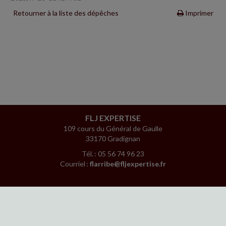
Retourner à la liste des dépêches
Imprimer
FLJ EXPERTISE
109 cours du Général de Gaulle
33170 Gradignan
Tél. : 05 56 74 96 23
Courriel :
flarribe@fljexpertise.fr
ACCUEIL
PLAN
MENTIONS LÉGALES