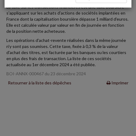
La taxe sur les transactions financières est une taxe boursière
s'appliquant sur les achats d'actions de sociétés implantées en
France dont la capitalisation boursière dépasse 1 milliard d'euros.
Elle est calculée valeur par valeur en fin de journée en fonction
de la position nette acheteuse.
Les opérations d'achat-revente réalisées dans la même journée
n'y sont pas soumises. Cette taxe, fixée à 0,3 % de la valeur
d'achat des titres, est facturée par les banques ou les courtiers
en plus des frais de transaction. La liste de ces sociétés
actualisée au 1er décembre 2024 a été publiée.
BOI-ANNX-000467 du 23 décembre 2024
Retourner à la liste des dépêches
Imprimer