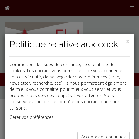
×
Politique relative aux cookies
Comme tous les sites de confiance, ce site utilise des
j
cookies. Les cookies vous permettent de vous connecter
en tout sécurité, de sauvegarder vos préférences (veille,
Base documentaire
newsletter, recherche, etc.). Ils nous permettent également
de mieux vous connaitre pour mieux vous servir et vous
Dépêches
proposer des services adaptés à vos attentes. Vous
conserverez toujours le contrôle des cookies que nous
utilisons.
j
a
b
Gérer vos préférences
Fiscal TPE
Date: 2025-01-22
TAXE SUR LES TRANSACTIONS FINANCIÈRES
Acceptez et continuez