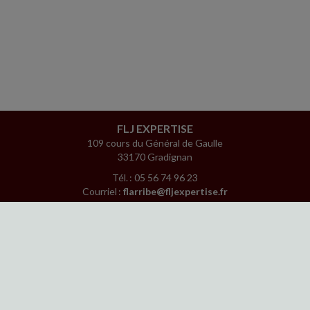
FLJ EXPERTISE
109 cours du Général de Gaulle
33170 Gradignan
Tél. : 05 56 74 96 23
Courriel :
flarribe@fljexpertise.fr
ACCUEIL
PLAN
MENTIONS LÉGALES
CONTACT
copyright@Groupe Revue Fiduciaire